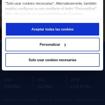
"Solo usar cookies necesarias". Alternativamente, también
puedes configurar su uso mediante el botón “Personalizar”.
Más información en nuestra
Política de Cookies
.
Clave de acceso
Aceptar todas las cookies
¿Olvidó su contraseña?
Personalizar
ENTRAR
Solo usar cookies necesarias
AXA
AXA
WEB
ESPAÑA
GLOBAL
CLIENTES
Términos y Condiciones
Cookies
© 2026 AXA, All Rights Reserved