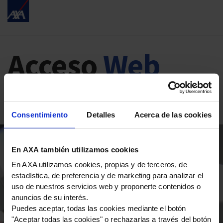
Acceso
Web
Distribución
Consentimiento
Detalles
Acerca de las cookies
En AXA también utilizamos cookies
En AXA utilizamos cookies, propias y de terceros, de
Bienvenido a la Web de Distribución. Para
estadística, de preferencia y de marketing para analizar el
comenzar teclee su código de usuario y clave
uso de nuestros servicios web y proponerte contenidos o
de acceso.
anuncios de su interés.
Puedes aceptar, todas las cookies mediante el botón
Código de usuario
"Aceptar todas las cookies" o rechazarlas a través del botón